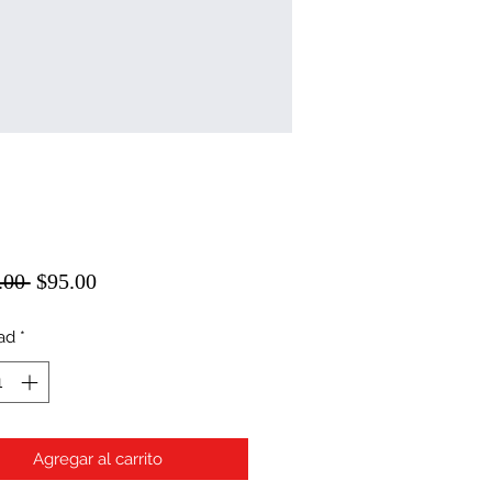
Precio
Precio
.00 
$95.00
de
ad
*
oferta
Agregar al carrito