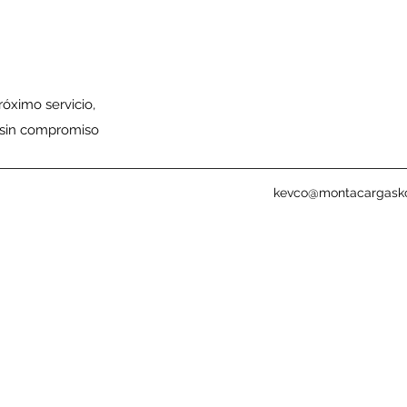
róximo servicio,
 sin compromiso
kevco@montacargask